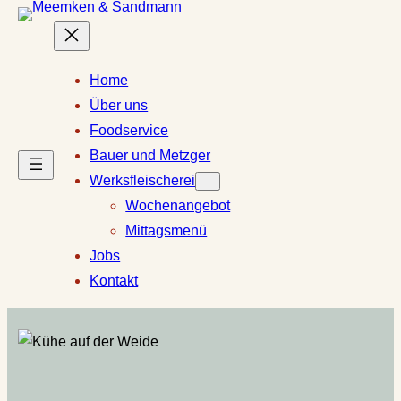
Zum
Inhalt
springen
Home
Über uns
Foodservice
Bauer und Metzger
Werksfleischerei
Wochenangebot
Mittagsmenü
Jobs
Kontakt